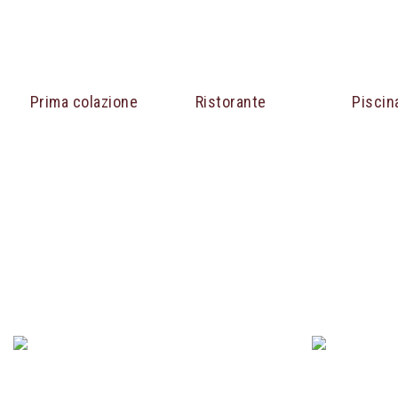
Prima colazione
Ristorante
Piscin
Le nostre Camere
Le camere della nostra struttura sono inserite in 
Potrete scegliere fra la tipologia
Petite chambr
PETITES CHAMBRES
CAMER