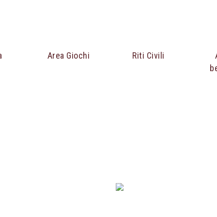
a
Area Giochi
Riti Civili
b
un contesto di tranquillità e natura.
e
,
Classic
,
Superior
o
Appartamento
.
E CLASSIC
CAMERE SUPER