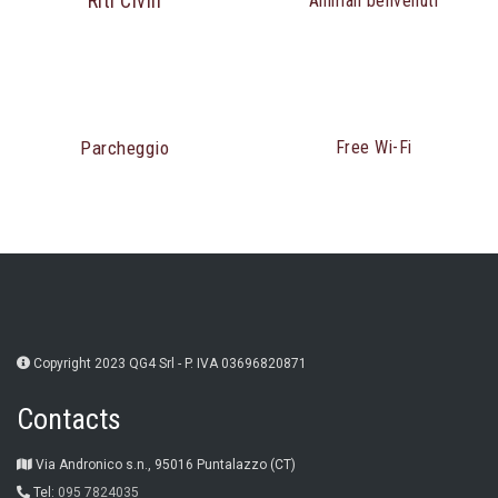
Riti Civili
Animali benvenuti
Parcheggio
Free Wi-Fi
Copyright 2023 QG4 Srl - P. IVA 03696820871
Contacts
Via Andronico s.n., 95016 Puntalazzo (CT)
Tel:
095 7824035