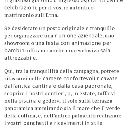
Il grazioso giardino d’ingresso ospita
riti civili e
celebrazioni
, per il vostro autentico
matrimonio sull’Etna.
Se desiderate un posto originale e tranquillo
per organizzare una
riunione aziendale
, uno
showroom o una
festa con animazione per
bambini
offriamo anche una esclusiva
sala
attrezzabile
.
Qui, tra la tranquillità della campagna, potrete
rilassarvi nelle
camere confortevoli ricavate
dall’antica cantina e dalla casa padronale
,
scoprire i nostri sentieri, o, in estate, tuffarvi
nella
piscina
e godervi il sole sulla terrazza
panoramica ammirando sia il mare che il verde
della collina, e, nell’antico palmento realizzare
i vostri
banchetti
e
ricevimenti in stile