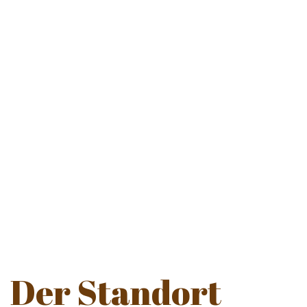
10
zwei- und vierbeinige Freunde
1
Pool
Der Standort