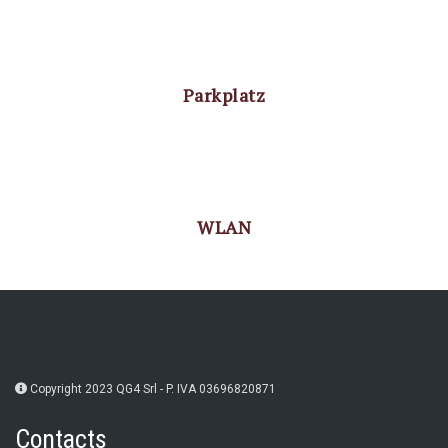
Parkplatz
WLAN
Copyright 2023 QG4 Srl - P. IVA 03696820871
Contacts