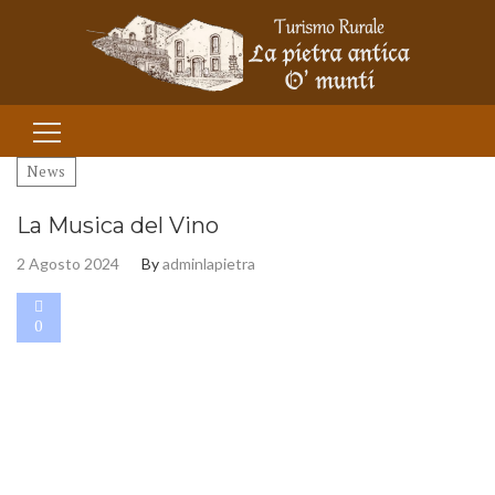
Ricerca per:
News
La Musica del Vino
2 Agosto 2024
By
adminlapietra
0